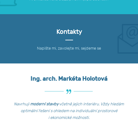
Kontakty
Napište mi, zavolejte mi, sejdeme se
Ing. arch. Markéta Holotová
Navrhuji
moderní stavby
včetně jejich interiéru. Vždy hledám
optimální řešení s ohledem na individuální prostorové
i ekonomické možnosti.