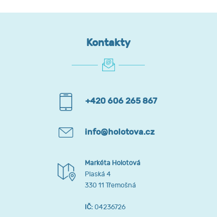
Kontakty
+420 606 265 867
info@holotova.cz
Markéta Holotová
Plaská 4
330 11 Třemošná
IČ:
04236726