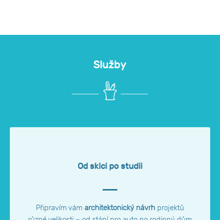
Služby
Od skici po studii
Připravím vám
architektonický návrh
projektů
různé velikosti – od stání pro auto po rodinný dům